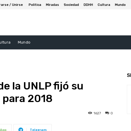
rarse / Unirse
Politica
Miradas
Sociedad
DDHH
Cultura
Mundo
ultura
Mundo
S
de la UNLP fijó su
 para 2018
1627
0
App
Telegram