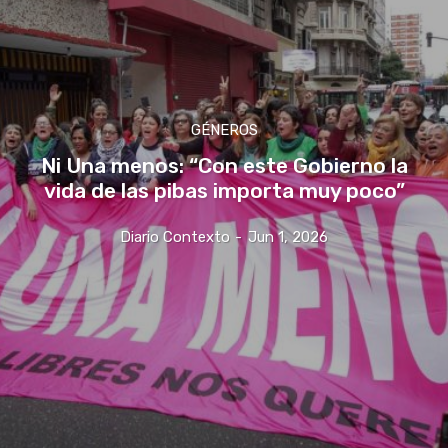
GÉNEROS
Ni Una menos: “Con este Gobierno la
vida de las pibas importa muy poco”
Diario Contexto
-
Jun 1, 2026