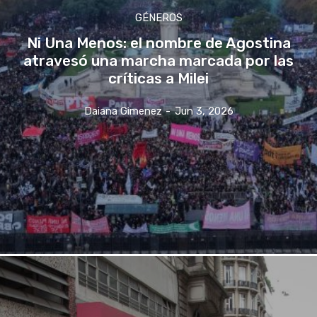
GÉNEROS
Ni Una Menos: el nombre de Agostina
atravesó una marcha marcada por las
críticas a Milei
Daiana Gimenez
-
Jun 3, 2026