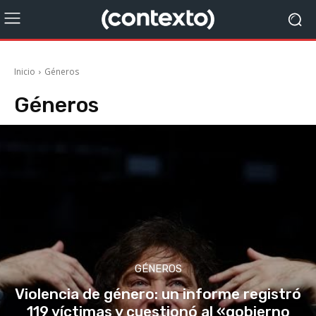
Inicio
Géneros
Géneros
GÉNEROS
Violencia de género: un informe registró
119 víctimas y cuestionó al «gobierno