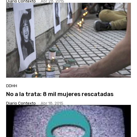
Diario Contexto
-
Abr 28, 2015
DDHH
No a la trata: 8 mil mujeres rescatadas
Diario Contexto
-
Abr 18, 2015