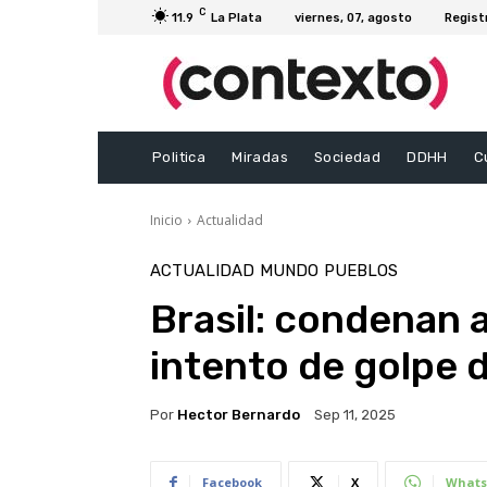
C
11.9
La Plata
viernes, 07, agosto
Regist
Politica
Miradas
Sociedad
DDHH
C
Inicio
Actualidad
ACTUALIDAD
MUNDO
PUEBLOS
Brasil: condenan 
intento de golpe 
Por
Hector Bernardo
Sep 11, 2025
Facebook
X
Whats