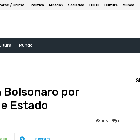
rarse / Unirse
Politica
Miradas
Sociedad
DDHH
Cultura
Mundo
ultura
Mundo
S
a Bolsonaro por
de Estado
106
0
App
Telegram