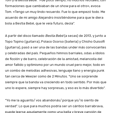
Tom y la Bestia Bebé. “Fue poco tiempo, no muchos recitales, con
formaciones que cambiaban de un show para el otro», evoca
Tom. «Tengo un muy lindo recuerdo. Fue lo que empezó todo. Me
acuerdo de mi amigo Alejandro insistiéndome para que le diera
bola a Bestia Bebé, que le veía futuro, decía”.
A partir del disco llamado
Bestia Bebé
(a secas) de 2013, y junto a
Topo Topino (guitarra), Polaco Ocorso (batería) y Chicho Guisolfi
(guitarra), pasó a ser una de las bandas under más convocantes
y celebradas del país. Pequeños himnos barriales, odas a ídolos
de ficción y de barro, celebración de la amistad, melancolía del
amor fallido y optimismo por un mundo cruel pero mejor, todo en
un combo de melodías adhesivas, lenguaje llano y energía punk
tan cerca de Weezer como de 2 Minutos. “Uno se sorprende
siempre que la banda va creciendo en todo sentido. Por más que
uno lo espere, siempre hay sorpresas, y eso es lo más divertido”.
“Yo me la aguanto/ vos abandonás/ porque yo/ lo siento de
verdad”. Lo que para muchos podría ser un cántico barrabrava,
puede leerse agudamente como una bella y breve canción de