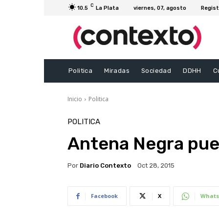
C
10.5
La Plata
viernes, 07, agosto
Regist
Politica
Miradas
Sociedad
DDHH
C
Inicio
Politica
POLITICA
Antena Negra pued
Por
Diario Contexto
Oct 28, 2015
Facebook
X
Whats