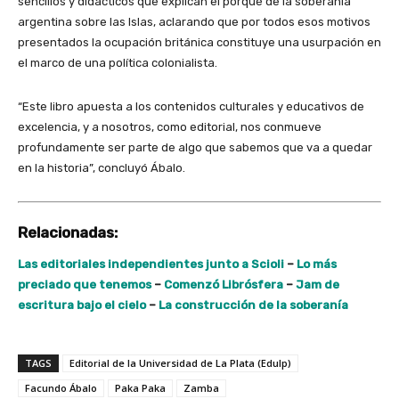
sencillos y didácticos que explican el porqué de la soberanía
argentina sobre las Islas, aclarando que por todos esos motivos
presentados la ocupación británica constituye una usurpación en
el marco de una política colonialista.
“Este libro apuesta a los contenidos culturales y educativos de
excelencia, y a nosotros, como editorial, nos conmueve
profundamente ser parte de algo que sabemos que va a quedar
en la historia”, concluyó Ábalo.
Relacionadas:
Las editoriales independientes junto a Scioli
–
Lo más
preciado que tenemos
–
Comenzó Librósfera
–
Jam de
escritura bajo el cielo
–
La construcción de la soberanía
TAGS
Editorial de la Universidad de La Plata (Edulp)
Facundo Ábalo
Paka Paka
Zamba