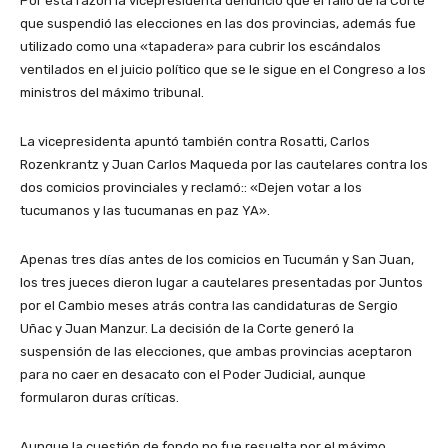
Por esta razón la vicepresidenta denunció que el fallo de la Corte
que suspendió las elecciones en las dos provincias, además fue
utilizado como una «tapadera» para cubrir los escándalos
ventilados en el juicio político que se le sigue en el Congreso a los
ministros del máximo tribunal.
La vicepresidenta apuntó también contra Rosatti, Carlos
Rozenkrantz y Juan Carlos Maqueda por las cautelares contra los
dos comicios provinciales y reclamó:: «Dejen votar a los
tucumanos y las tucumanas en paz YA».
Apenas tres días antes de los comicios en Tucumán y San Juan,
los tres jueces dieron lugar a cautelares presentadas por Juntos
por el Cambio meses atrás contra las candidaturas de Sergio
Uñac y Juan Manzur. La decisión de la Corte generó la
suspensión de las elecciones, que ambas provincias aceptaron
para no caer en desacato con el Poder Judicial, aunque
formularon duras críticas.
Aunque la cuestión de fondo no fue resuelta por el máximo