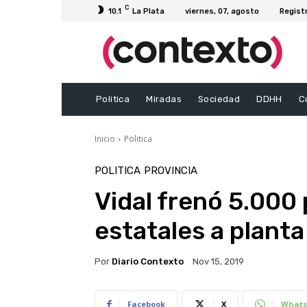
C
10.1
La Plata
viernes, 07, agosto
Regist
Politica
Miradas
Sociedad
DDHH
C
Inicio
Politica
POLITICA
PROVINCIA
Vidal frenó 5.000
estatales a plant
Por
Diario Contexto
Nov 15, 2019
Facebook
X
Whats