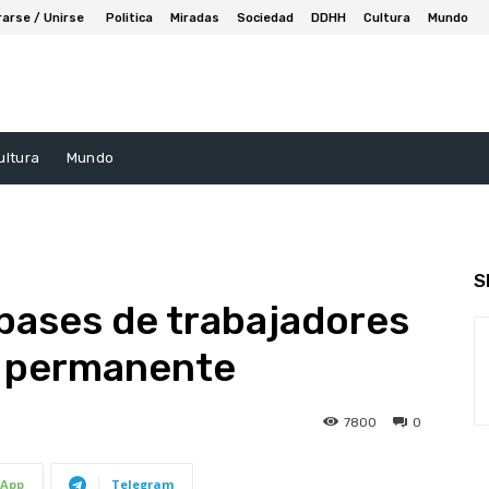
rarse / Unirse
Politica
Miradas
Sociedad
DDHH
Cultura
Mundo
ultura
Mundo
S
 pases de trabajadores
a permanente
7800
0
App
Telegram