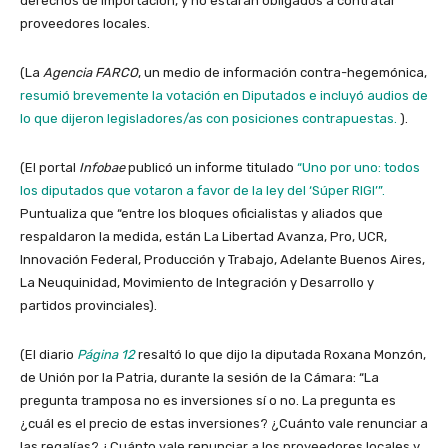
derechos de importación, y no estarán obligados a contratar
proveedores locales.
(La
Agencia FARCO
, un medio de información contra-hegemónica,
resumió brevemente la votación en Diputados e incluyó audios de
lo que dijeron legisladores/as con posiciones contrapuestas.
).
(El portal
Infobae
publicó un informe titulado
“Uno por uno: todos
los diputados que votaron a favor de la ley del ‘Súper RIGI’”.
Puntualiza que “entre los bloques oficialistas y aliados que
respaldaron la medida, están La Libertad Avanza, Pro, UCR,
Innovación Federal, Producción y Trabajo, Adelante Buenos Aires,
La Neuquinidad, Movimiento de Integración y Desarrollo y
partidos provinciales).
(El diario
Página 12
resaltó lo que dijo la diputada Roxana Monzón,
de Unión por la Patria, durante la sesión de la Cámara: “La
pregunta tramposa no es inversiones sí o no. La pregunta es
¿cuál es el precio de estas inversiones? ¿Cuánto vale renunciar a
las regalías? ¿Cuánto vale renunciar a los proveedores locales y