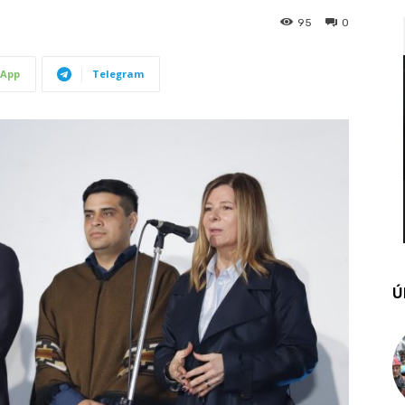
95
0
App
Telegram
Ú