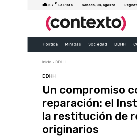
C
8.7
La Plata
sábado, 08, agosto
Registr
Politica
Miradas
Sociedad
DDHH
C
Inicio
DDHH
DDHH
Un compromiso co
reparación: el Inst
la restitución de 
originarios