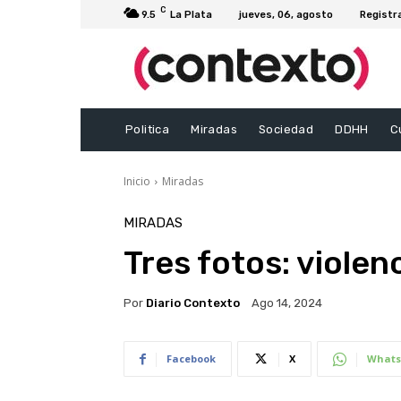
C
9.5
La Plata
jueves, 06, agosto
Registr
Politica
Miradas
Sociedad
DDHH
C
Inicio
Miradas
MIRADAS
Tres fotos: violen
Por
Diario Contexto
Ago 14, 2024
Facebook
X
Whats