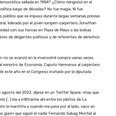
 democrática sellada en 1984? ¿Cómo reingresó en el
 política luego de décadas? No fue magia. Ni fue
o público que se impuso durante largas semanas previas
ral, liderado por el joven lumpen-carpintero Jonathan
iedad con sus horcas en Plaza de Mayo o las bolsas
res de dirigentes políticos y de referentes de derechos
n no se avanzó en la inverosímil compra varias veces
ctual ministro de Economía, Caputo Hermanos al carpintero
de este año en el Congreso invitado por la diputada
de agosto del 2022, dijese en un Twitter Space: «hay que
o […] iría a infiltrarme ahí entre los pibitos de La
ato la marchita y cuando me pase por al lado, saco un
mo guion que siguió el nadie Fernando Sabag Montiel al