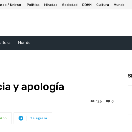
arse / Unirse
Politica
Miradas
Sociedad
DDHH
Cultura
Mundo
ultura
Mundo
S
cia y apología
126
0
App
Telegram