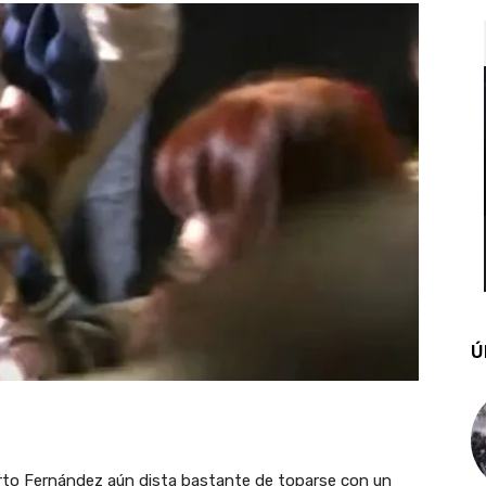
Ú
berto Fernández aún dista bastante de toparse con un