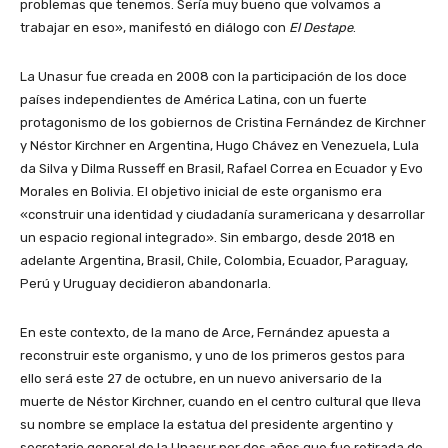
problemas que tenemos. Sería muy bueno que volvamos a
trabajar en eso», manifestó en diálogo con
El Destape
.
La Unasur fue creada en 2008 con la participación de los doce
países independientes de América Latina, con un fuerte
protagonismo de los gobiernos de Cristina Fernández de Kirchner
y Néstor Kirchner en Argentina, Hugo Chávez en Venezuela, Lula
da Silva y Dilma Russeff en Brasil, Rafael Correa en Ecuador y Evo
Morales en Bolivia. El objetivo inicial de este organismo era
«construir una identidad y ciudadanía suramericana y desarrollar
un espacio regional integrado». Sin embargo, desde 2018 en
adelante Argentina, Brasil, Chile, Colombia, Ecuador, Paraguay,
Perú y Uruguay decidieron abandonarla.
En este contexto, de la mano de Arce, Fernández apuesta a
reconstruir este organismo, y uno de los primeros gestos para
ello será este 27 de octubre, en un nuevo aniversario de la
muerte de Néstor Kirchner, cuando en el centro cultural que lleva
su nombre se emplace la estatua del presidente argentino y
secretario general de la Unasur por dos años que fue retirada de