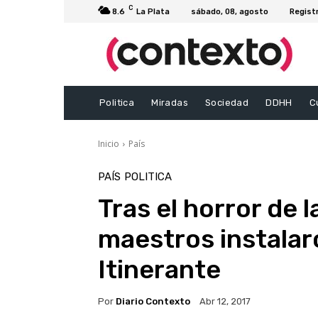
C
8.6
La Plata
sábado, 08, agosto
Regist
Politica
Miradas
Sociedad
DDHH
C
Inicio
País
PAÍS
POLITICA
Tras el horror de l
maestros instalar
Itinerante
Por
Diario Contexto
Abr 12, 2017