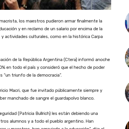
n macrista, los maestros pudieron armar finalmente la
ducación y en reclamo de un salario por encima de la
 y actividades culturales, como en la histórica Carpa
ación de la República Argentina (Ctera) informó anoche
80% en todo el país y consideró que el hecho de poder
s “un triunfo de la democracia”.
icio Macri, que fue invitado públicamente siempre y
aber manchado de sangre el guardapolvo blanco.
eguridad (Patricia Bullrich) les están debiendo una
stros alumnos y a todo el pueblo argentino. Han
s y maestros, han agraviado a la educación”, dijo el