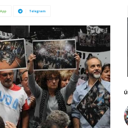
App
Telegram
Ú