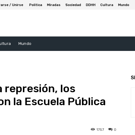
rarse / Unirse
Politica
Miradas
Sociedad
DDHH
Cultura
Mundo
ultura
Mundo
S
a represión, los
on la Escuela Pública
1757
0