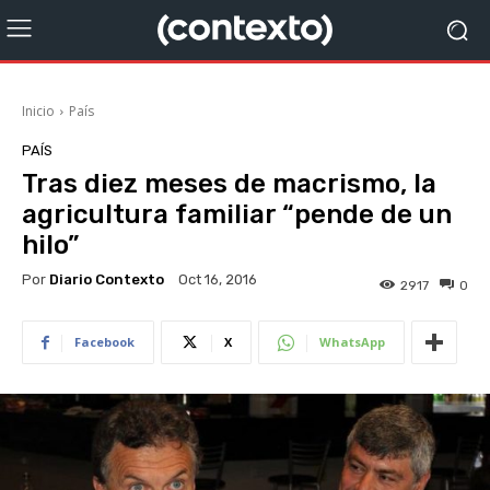
Inicio
País
PAÍS
Tras diez meses de macrismo, la
agricultura familiar “pende de un
hilo”
Por
Diario Contexto
Oct 16, 2016
2917
0
Facebook
X
WhatsApp