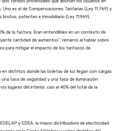
e dos fondos provinciales que abonan los usuarios en
ca. Uno es el de Compensaciones Tarifarias (Ley 11.769) y
s brutos, patentes e inmobiliario (Ley 11.969).
0% de la factura. Eran entendibles en un contexto de
ejante cantidad de aumentos”, remarcó al hablar sobre
ra para mitigar el impacto de los tarifazos de
 en distritos donde las boletas de luz llegan con cargas
 una tasa de seguridad y una tasa de iluminación
os lugares del interior, casi el 40% del total de la
EDELAP y EDEA, la mayor distribuidora de electricidad
suarios en la Costa Atlántica y varios distritos del