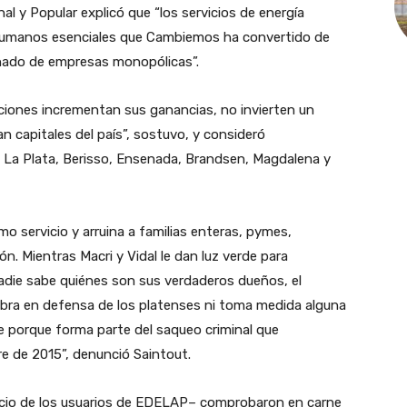
nal y Popular explicó que “los servicios de energía
 humanos esenciales que Cambiemos ha convertido de
ñado de empresas monopólicas”.
aciones incrementan sus ganancias, no invierten un
n capitales del país”, sostuvo, y consideró
de La Plata, Berisso, Ensenada, Brandsen, Magdalena y
 servicio y arruina a familias enteras, pymes,
n. Mientras Macri y Vidal le dan luz verde para
nadie sabe quiénes son sus verdaderos dueños, el
labra en defensa de los platenses ni toma medida alguna
ce porque forma parte del saqueo criminal que
e de 2015”, denunció Saintout.
cio de los usuarios de EDELAP– comprobaron en carne