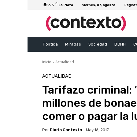
C
6.3
La Plata
viernes, 07, agosto
Registr
Politica
Miradas
Sociedad
DDHH
C
Inicio
Actualidad
ACTUALIDAD
Tarifazo criminal:
millones de bonae
comer o pagar la l
Por
Diario Contexto
May 16, 2017