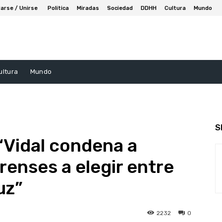
arse / Unirse
Politica
Miradas
Sociedad
DDHH
Cultura
Mundo
ultura
Mundo
S
 “Vidal condena a
renses a elegir entre
uz”
2232
0