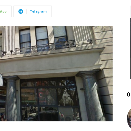
App
Telegram
Ú