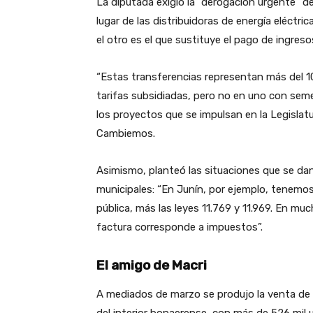
La diputada exigió la “derogación urgente” d
lugar de las distribuidoras de energía eléctri
el otro es el que sustituye el pago de ingreso
“Estas transferencias representan más del 1
tarifas subsidiadas, pero no en uno con sem
los proyectos que se impulsan en la Legislatu
Cambiemos.
Asimismo, planteó las situaciones que se dan
municipales: “En Junín, por ejemplo, tenemos
pública, más las leyes 11.769 y 11.969. En much
factura corresponde a impuestos”.
El amigo de Macri
A mediados de marzo se produjo la venta de 
del interior bonaerense, con más de 526 mil u