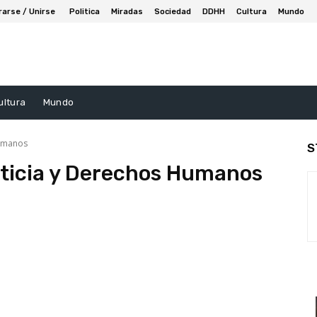
rarse / Unirse
Politica
Miradas
Sociedad
DDHH
Cultura
Mundo
ultura
Mundo
Humanos
S
sticia y Derechos Humanos