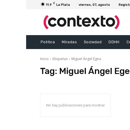
C
11.9
La Plata
viernes, 07, agosto
Regist
Politica
Miradas
Sociedad
DDHH
C
Inicio
Etiquetas
Miguel Ángel Egea
Tag:
Miguel Ángel Eg
No hay publicaciones para mostrar