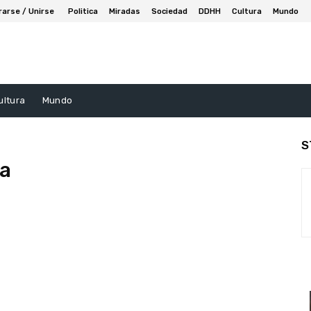
rarse / Unirse
Politica
Miradas
Sociedad
DDHH
Cultura
Mundo
ultura
Mundo
S
ea