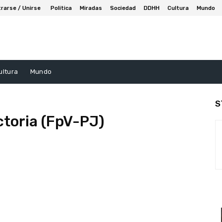
trarse / Unirse
Politica
Miradas
Sociedad
DDHH
Cultura
Mundo
ultura
Mundo
S
ctoria (FpV-PJ)