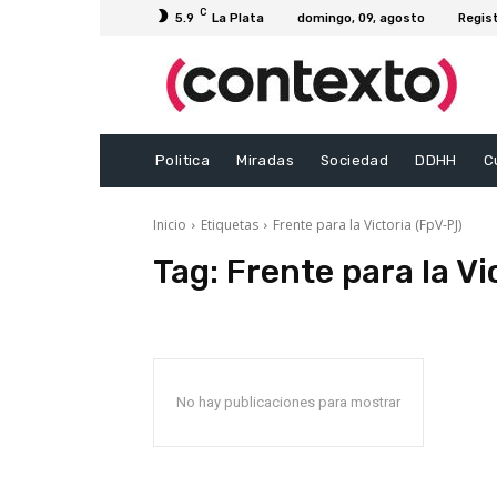
C
5.9
La Plata
domingo, 09, agosto
Regis
Politica
Miradas
Sociedad
DDHH
C
Inicio
Etiquetas
Frente para la Victoria (FpV-PJ)
Tag:
Frente para la Vi
No hay publicaciones para mostrar