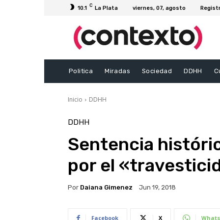
C
10.1
La Plata
viernes, 07, agosto
Regist
Politica
Miradas
Sociedad
DDHH
C
Inicio
DDHH
DDHH
Sentencia históric
por el «travestic
Por
Daiana Gimenez
Jun 19, 2018
Facebook
X
Whats