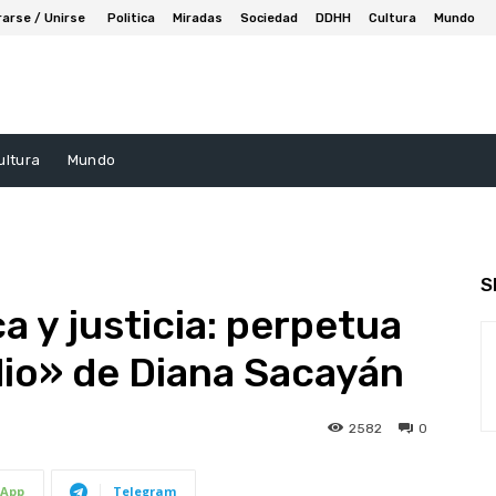
rarse / Unirse
Politica
Miradas
Sociedad
DDHH
Cultura
Mundo
ultura
Mundo
S
a y justicia: perpetua
idio» de Diana Sacayán
2582
0
App
Telegram