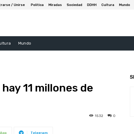
trarse / Unirse
Politica
Miradas
Sociedad
DDHH
Cultura
Mundo
ultura
Mundo
S
 hay 11 millones de
1532
0
App
Telegram