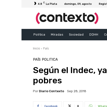
C
4.8
La Plata
domingo, 09, agosto
Regis
Politica
Miradas
Sociedad
DDHH
C
Inicio
País
PAÍS
POLITICA
Según el Indec, ya
pobres
Por
Diario Contexto
Sep 28, 2018
Facebook
X
Whats