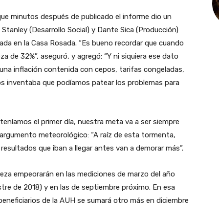
i, que minutos después de publicado el informe dio un
a Stanley (Desarrollo Social) y Dante Sica (Producción)
tada en la Casa Rosada.
“Es bueno recordar que cuando
 de 32%”, aseguró, y agregó: “Y ni siquiera ese dato
a una inflación contenida con cepos, tarifas congeladas,
os inventaba que podíamos patear los problemas para
teníamos el primer día, nuestra meta va a ser siempre
el argumento meteorológico: “A raíz de esta tormenta,
resultados que iban a llegar antes van a demorar más”.
reza empeorarán en las mediciones de marzo del año
re de 2018) y en las de septiembre próximo. En esa
s beneficiarios de la AUH se sumará otro más en diciembre