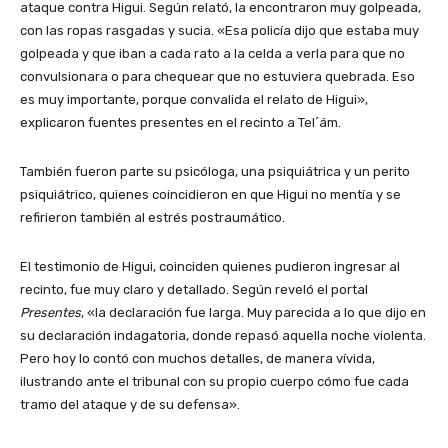
ataque contra Higui. Según relató, la encontraron muy golpeada,
con las ropas rasgadas y sucia. «Esa policía dijo que estaba muy
golpeada y que iban a cada rato a la celda a verla para que no
convulsionara o para chequear que no estuviera quebrada. Eso
es muy importante, porque convalida el relato de Higui»,
explicaron fuentes presentes en el recinto a Tel´ám.
También fueron parte su psicóloga, una psiquiátrica y un perito
psiquiátrico, quienes coincidieron en que Higui no mentía y se
refirieron también al estrés postraumático.
El testimonio de Higui, coinciden quienes pudieron ingresar al
recinto, fue muy claro y detallado. Según reveló el portal
Presentes
, «la declaración fue larga. Muy parecida a lo que dijo en
su declaración indagatoria, donde repasó aquella noche violenta.
Pero hoy lo contó con muchos detalles, de manera vívida,
ilustrando ante el tribunal con su propio cuerpo cómo fue cada
tramo del ataque y de su defensa».