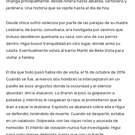
changa principalmente: desde niñera hasta albañila, cartonera y
jardinera. Una historia que se repite hasta el día de hoy.
Desde chica sufrió violencia por parte de las parejas de su madre.
Lesbiana, de barrio, conurbana, era hostigada por vecinos que
incluso decidieron quemarle su casa, con uno de sus perros
dentro. Higui buscó tranquilidad en otro lugar, donde armó su
casita. Eventualmente volvía al barrio Mariló de Bella Vista para
visitar a familia.
El día que todo pasó había ido de visita, el 16 de octubre de 2016.
Cuando se fue, al menos dos hombres la interceptaron en un
pasillo de esos angostos donde la oscuridad y el silencio
abundan. Ahí la atacaron. La tiraron al piso, la golpearon a
patadas y, mientras le rasgaban la ropa, le prometieron que le
iban a sacar lo lesbiana. Espósito se abalanzó sobre ella e Higui
se defendió, hiriéndolo de muerte. Cuando se despertó, estaba
en un calabozo. Golpeada, con las ropas rotas y acusada de
homicidio. El intento de violación nunca fue investigado. Higui
pasó ocho meses detenida, hasta que con un fuerte