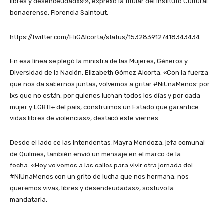
libres y desendeudadxs!», expresó la titular del Instituto Cultural
bonaerense, Florencia Saintout.
https://twitter.com/EliGAlcorta/status/1532839127418343434
En esa línea se plegó la ministra de las Mujeres, Géneros y
Diversidad de la Nación, Elizabeth Gómez Alcorta. «Con la fuerza
que nos da sabernos juntas, volvemos a gritar #NiUnaMenos: por
lxs que no están, por quienes luchan todos los días y por cada
mujer y LGBTI+ del país, construimos un Estado que garantice
vidas libres de violencias», destacó este viernes.
Desde el lado de las intendentas, Mayra Mendoza, jefa comunal
de Quilmes, también envió un mensaje en el marco de la
fecha. «Hoy volvemos a las calles para vivir otra jornada del
#NiUnaMenos con un grito de lucha que nos hermana: nos
queremos vivas, libres y desendeudadas», sostuvo la
mandataria.