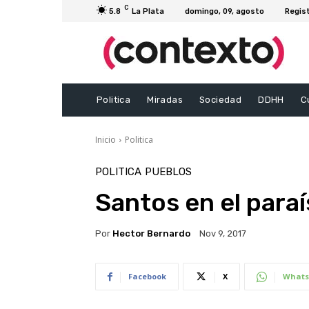
C
5.8
La Plata
domingo, 09, agosto
Regis
Politica
Miradas
Sociedad
DDHH
C
Inicio
Politica
POLITICA
PUEBLOS
Santos en el paraís
Por
Hector Bernardo
Nov 9, 2017
Facebook
X
Whats