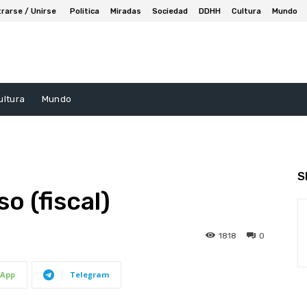
trarse / Unirse
Politica
Miradas
Sociedad
DDHH
Cultura
Mundo
ultura
Mundo
S
o (fiscal)
1818
0
App
Telegram