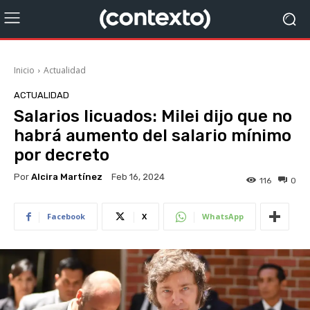
Inicio
Actualidad
ACTUALIDAD
Salarios licuados: Milei dijo que no
habrá aumento del salario mínimo
por decreto
Por
Alcira Martínez
Feb 16, 2024
116
0
Facebook
X
WhatsApp