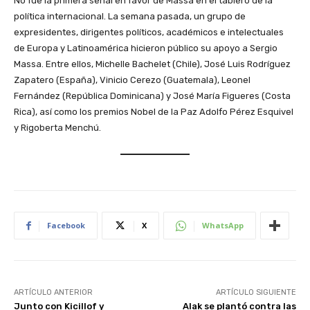
No fue la primera señal en favor de Massa en el tablero de la
política internacional. La semana pasada, un grupo de
expresidentes, dirigentes políticos, académicos e intelectuales
de Europa y Latinoamérica hicieron público su apoyo a Sergio
Massa. Entre ellos, Michelle Bachelet (Chile), José Luis Rodríguez
Zapatero (España), Vinicio Cerezo (Guatemala), Leonel
Fernández (República Dominicana) y José María Figueres (Costa
Rica), así como los premios Nobel de la Paz Adolfo Pérez Esquivel
y Rigoberta Menchú.
Facebook
X
WhatsApp
ARTÍCULO ANTERIOR
ARTÍCULO SIGUIENTE
Junto con Kicillof y
Alak se plantó contra las