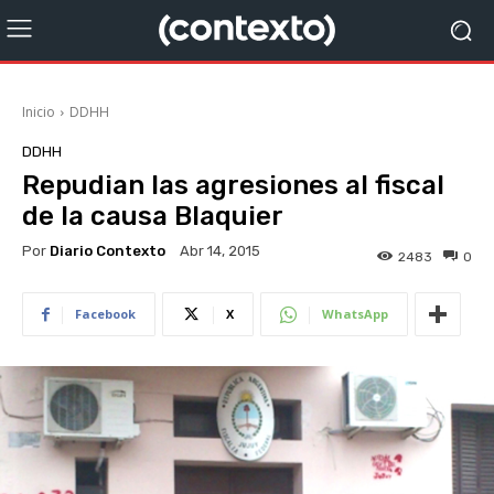
Inicio
DDHH
DDHH
Repudian las agresiones al fiscal
de la causa Blaquier
Por
Diario Contexto
Abr 14, 2015
2483
0
Facebook
X
WhatsApp