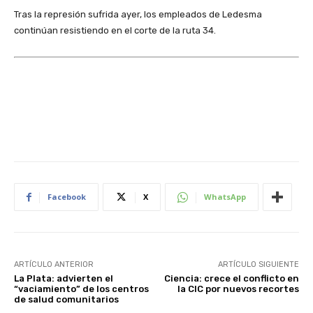
Tras la represión sufrida ayer, los empleados de Ledesma
continúan resistiendo en el corte de la ruta 34.
Facebook
X
WhatsApp
ARTÍCULO ANTERIOR
ARTÍCULO SIGUIENTE
La Plata: advierten el
Ciencia: crece el conflicto en
“vaciamiento” de los centros
la CIC por nuevos recortes
de salud comunitarios