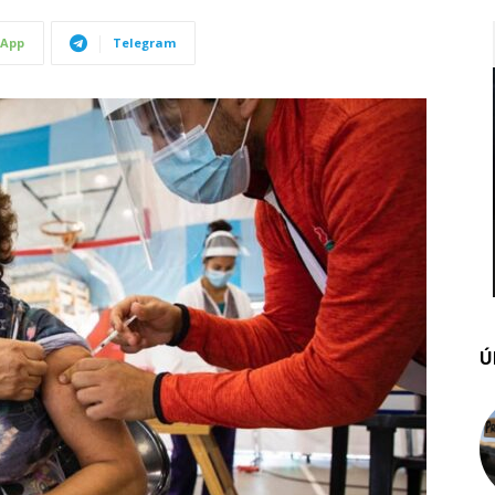
App
Telegram
Ú