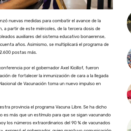
lanzó nuevas medidas para combatir el avance de la
n, a partir de este miércoles, de la tercera dosis de
pleados auxiliares del sistema educativo bonaerense,
uenta años. Asimismo, se multiplicará el programa de
 2.600 postas más.
onferencia por el gobernador Axel Kicillof, fueron
ción de fortalecer la inmunización de cara a la llegada
n Nacional de Vacunación toma un nuevo impulso en
tra provincia el programa Vacuna Libre. Se ha dicho
 no es más que un estímulo para que se sigan vacunando
hoy los números extraordinarios del 90 % de vacunados
», expresó el gobernador, quien mantuvo comunicación