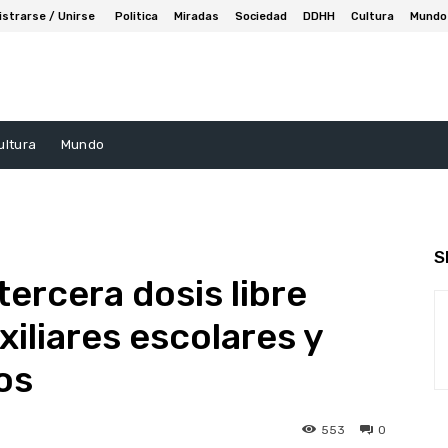
istrarse / Unirse
Politica
Miradas
Sociedad
DDHH
Cultura
Mundo
ultura
Mundo
S
tercera dosis libre
iliares escolares y
os
553
0