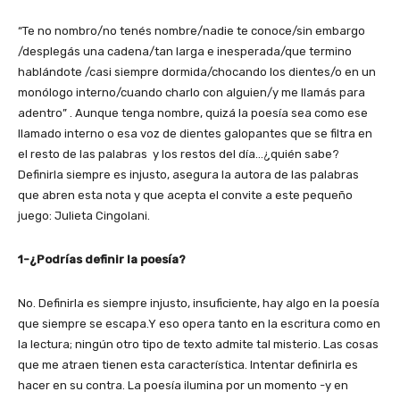
“Te no nombro/no tenés nombre/nadie te conoce/sin embargo
/desplegás una cadena/tan larga e inesperada/que termino
hablándote /casi siempre dormida/chocando los dientes/o en un
monólogo interno/cuando charlo con alguien/y me llamás para
adentro” . Aunque tenga nombre, quizá la poesía sea como ese
llamado interno o esa voz de dientes galopantes que se filtra en
el resto de las palabras y los restos del día…¿quién sabe?
Definirla siempre es injusto, asegura la autora de las palabras
que abren esta nota y que acepta el convite a este pequeño
juego: Julieta Cingolani.
1-¿Podrías definir la poesía?
No. Definirla es siempre injusto, insuficiente, hay algo en la poesía
que siempre se escapa.Y eso opera tanto en la escritura como en
la lectura; ningún otro tipo de texto admite tal misterio. Las cosas
que me atraen tienen esta característica. Intentar definirla es
hacer en su contra. La poesía ilumina por un momento -y en