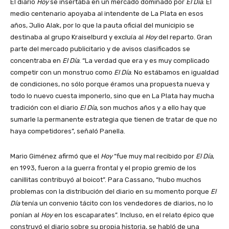
El diario
Hoy
se insertaba en un mercado dominado por
El Día
. El
medio centenario apoyaba al intendente de La Plata en esos
años, Julio Alak, por lo que la pauta oficial del municipio se
destinaba al grupo Kraiselburd y excluía al
Hoy
del reparto. Gran
parte del mercado publicitario y de avisos clasificados se
concentraba en
El Día
. “La verdad que era y es muy complicado
competir con un monstruo como
El Día
. No estábamos en igualdad
de condiciones, no sólo porque éramos una propuesta nueva y
todo lo nuevo cuesta imponerlo, sino que en La Plata hay mucha
tradición con el diario
El Día
, son muchos años y a ello hay que
sumarle la permanente estrategia que tienen de tratar de que no
haya competidores”, señaló Panella.
Mario Giménez afirmó que el
Hoy
“fue muy mal recibido por
El Día
,
en 1993, fueron a la guerra frontal y el propio gremio de los
canillitas contribuyó al boicot”. Para Cassano, “hubo muchos
problemas con la distribución del diario en su momento porque
El
Día
tenía un convenio tácito con los vendedores de diarios, no lo
ponían al
Hoy
en los escaparates”. Incluso, en el relato épico que
construyó el diario sobre su propia historia, se habló de una