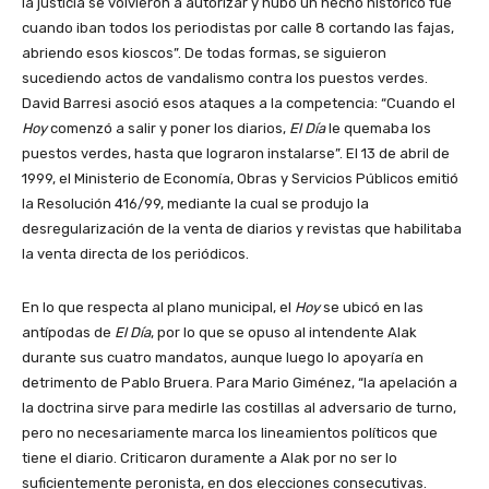
la justicia se volvieron a autorizar y hubo un hecho histórico fue
cuando iban todos los periodistas por calle 8 cortando las fajas,
abriendo esos kioscos”. De todas formas, se siguieron
sucediendo actos de vandalismo contra los puestos verdes.
David Barresi asoció esos ataques a la competencia: “Cuando el
Hoy
comenzó a salir y poner los diarios,
El Día
le quemaba los
puestos verdes, hasta que lograron instalarse”. El 13 de abril de
1999, el Ministerio de Economía, Obras y Servicios Públicos emitió
la Resolución 416/99, mediante la cual se produjo la
desregularización de la venta de diarios y revistas que habilitaba
la venta directa de los periódicos.
En lo que respecta al plano municipal, el
Hoy
se ubicó en las
antípodas de
El Día
, por lo que se opuso al intendente Alak
durante sus cuatro mandatos, aunque luego lo apoyaría en
detrimento de Pablo Bruera. Para Mario Giménez, “la apelación a
la doctrina sirve para medirle las costillas al adversario de turno,
pero no necesariamente marca los lineamientos políticos que
tiene el diario. Criticaron duramente a Alak por no ser lo
suficientemente peronista, en dos elecciones consecutivas.