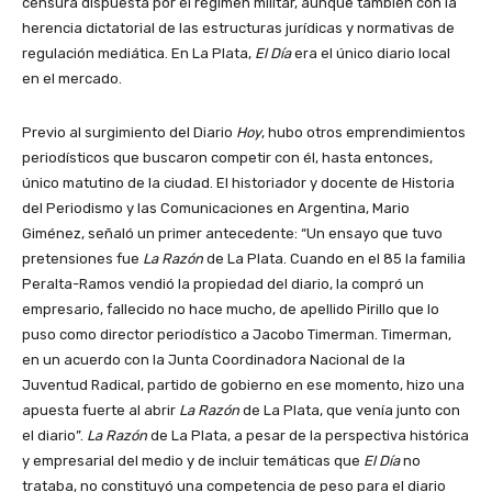
censura dispuesta por el régimen militar, aunque también con la
herencia dictatorial de las estructuras jurídicas y normativas de
regulación mediática. En La Plata,
El Día
era el único diario local
en el mercado.
Previo al surgimiento del Diario
Hoy
, hubo otros emprendimientos
periodísticos que buscaron competir con él, hasta entonces,
único matutino de la ciudad. El historiador y docente de Historia
del Periodismo y las Comunicaciones en Argentina, Mario
Giménez, señaló un primer antecedente: “Un ensayo que tuvo
pretensiones fue
La Razón
de La Plata. Cuando en el 85 la familia
Peralta-Ramos vendió la propiedad del diario, la compró un
empresario, fallecido no hace mucho, de apellido Pirillo que lo
puso como director periodístico a Jacobo Timerman. Timerman,
en un acuerdo con la Junta Coordinadora Nacional de la
Juventud Radical, partido de gobierno en ese momento, hizo una
apuesta fuerte al abrir
La Razón
de La Plata, que venía junto con
el diario”.
La Razón
de La Plata, a pesar de la perspectiva histórica
y empresarial del medio y de incluir temáticas que
El Día
no
trataba, no constituyó una competencia de peso para el diario