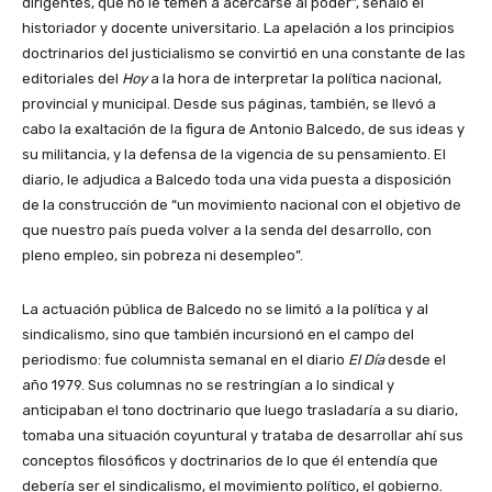
dirigentes, que no le temen a acercarse al poder”, señaló el
historiador y docente universitario. La apelación a los principios
doctrinarios del justicialismo se convirtió en una constante de las
editoriales del
Hoy
a la hora de interpretar la política nacional,
provincial y municipal. Desde sus páginas, también, se llevó a
cabo la exaltación de la figura de Antonio Balcedo, de sus ideas y
su militancia, y la defensa de la vigencia de su pensamiento. El
diario, le adjudica a Balcedo toda una vida puesta a disposición
de la construcción de “un movimiento nacional con el objetivo de
que nuestro país pueda volver a la senda del desarrollo, con
pleno empleo, sin pobreza ni desempleo”.
La actuación pública de Balcedo no se limitó a la política y al
sindicalismo, sino que también incursionó en el campo del
periodismo: fue columnista semanal en el diario
El Día
desde el
año 1979. Sus columnas no se restringían a lo sindical y
anticipaban el tono doctrinario que luego trasladaría a su diario,
tomaba una situación coyuntural y trataba de desarrollar ahí sus
conceptos filosóficos y doctrinarios de lo que él entendía que
debería ser el sindicalismo, el movimiento político, el gobierno.