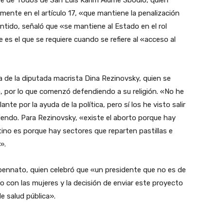
te de Todos de San Luis Karim Alume Sbodio, quien
lmente en el artículo 17, «que mantiene la penalización
ntido, señaló que «se mantiene al Estado en el rol
ue es el que se requiere cuando se refiere al «acceso al
la de la diputada macrista Dina Rezinovsky, quien se
, por lo que comenzó defendiendo a su religión. «No he
nte por la ayuda de la política, pero sí los he visto salir
iendo. Para Rezinovsky, «existe el aborto porque hay
ino es porque hay sectores que reparten pastillas e
».
spennato, quien celebró que «un presidente que no es de
 con las mujeres y la decisión de enviar este proyecto
e salud pública».