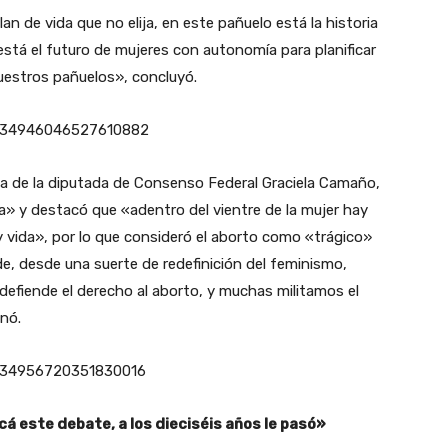
an de vida que no elija, en este pañuelo está la historia
está el futuro de mujeres con autonomía para planificar
uestros pañuelos», concluyó.
1334946046527610882
la de la diputada de Consenso Federal Graciela Camaño,
ida» y destacó que «adentro del vientre de la mujer hay
y vida», por lo que consideró el aborto como «trágico»
de, desde una suerte de redefinición del feminismo,
e defiende el derecho al aborto, y muchas militamos el
onó.
1334956720351830016
cá este debate, a los dieciséis años le pasó»