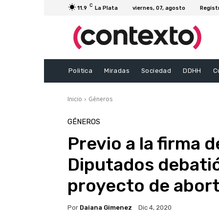
C
11.9
La Plata
viernes, 07, agosto
Regist
Politica
Miradas
Sociedad
DDHH
C
Inicio
Géneros
GÉNEROS
Previo a la firma 
Diputados debatió
proyecto de abort
Por
Daiana Gimenez
Dic 4, 2020