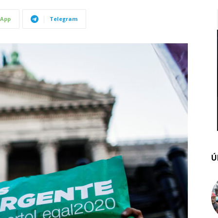
App
Telegram
Ú