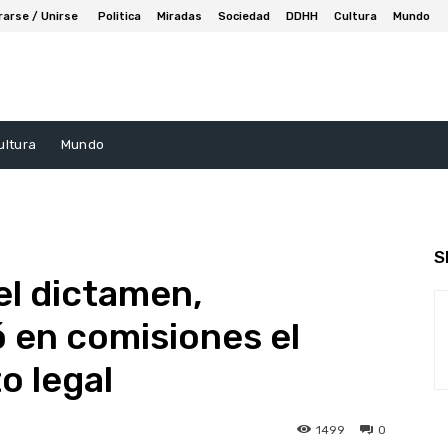
rarse / Unirse
Politica
Miradas
Sociedad
DDHH
Cultura
Mundo
ultura
Mundo
S
del dictamen,
 en comisiones el
o legal
1499
0