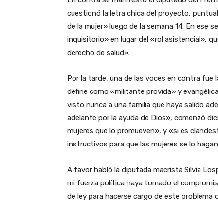
En contra se manifestó el diputado del Fren
cuestionó la letra chica del proyecto, puntua
de la mujer» luego de la semana 14. En ese se
inquisitorio» en lugar del «rol asistencial», q
derecho de salud».
Por la tarde, una de las voces en contra fue 
define como «militante provida» y evangélica
visto nunca a una familia que haya salido adela
adelante por la ayuda de Dios», comenzó dic
mujeres que lo promueven», y «si es clandest
instructivos para que las mujeres se lo hagan
A favor habló la diputada macrista Silvia Lo
mi fuerza política haya tomado el compromiso
de ley para hacerse cargo de este problema d