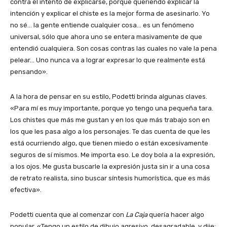
contra el intento de explicarse, porque queriendo explicar la
intención y explicar el chiste es la mejor forma de asesinarlo. Yo
no sé… la gente entiende cualquier cosa… es un fenómeno
universal, sólo que ahora uno se entera masivamente de que
entendió cualquiera. Son cosas contras las cuales no vale la pena
pelear… Uno nunca va a lograr expresar lo que realmente está
pensando».
A la hora de pensar en su estilo, Podetti brinda algunas claves.
«Para mí es muy importante, porque yo tengo una pequeña tara.
Los chistes que más me gustan y en los que más trabajo son en
los que les pasa algo a los personajes. Te das cuenta de que les
está ocurriendo algo, que tienen miedo o están excesivamente
seguros de sí mismos. Me importa eso. Le doy bola a la expresión,
a los ojos. Me gusta buscarle la expresión justa sin ir a una cosa
de retrato realista, sino buscar síntesis humorística, que es más
efectiva».
Podetti cuenta que al comenzar con
La Caja
quería hacer algo
popular. «Tengo un estilo de dibujo agresivo, desagradable, y dije: