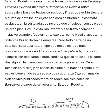
Esteban Podetti –de una notable trayectoria que va de
Cerdos y
Peces
a
La Urraca
, de
Fierro
a
Barcelona,
de
Clarín
a Telam–
sobresale a base de textos corrosivos y líneas que están siempre
a punto de estallar: en el jefe con cara de bueno que contrata
esclavos, en la cortejada que no cree que envejecer con otro sea
un gran plan. Hay un estallido latente y ese trazo acompaña,
inclusive cuando efectivamente explota, como Macri al aceptar la
orden de Duran Barba de enojarse. Pero todo parte de un
estallido: su propia risa. El tipo que desde los tres hace
historietas, que aprendió copiando a
Lulú
y
Mafalda,
que soñó
siempre con dedicarse a esto, confiesa que se ríe de sus chistes.
Hay algo en la mano, como una suerte de pulso voraz. Pero
también en el reloj y en el bolsillo: tiene que hacerlo rápido. Por
eso es bienvenido este repaso que supone
La Caja,
con más de
cien chistes publicados tanto en redes sociales como en
Barcelona,
a cargo de un referente: Esteban Podetti.