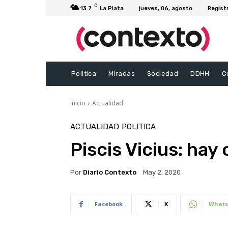
C
13.7
La Plata
jueves, 06, agosto
Regist
Politica
Miradas
Sociedad
DDHH
C
Inicio
Actualidad
ACTUALIDAD
POLITICA
Piscis Vicius: hay 
Por
Diario Contexto
May 2, 2020
Facebook
X
Whats