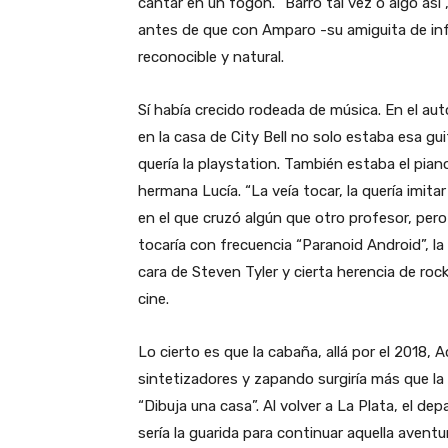
cantar en un fogón. “Barro tal vez o algo así”
antes de que con Amparo -su amiguita de inf
reconocible y natural.
Sí había crecido rodeada de música. En el au
en la casa de City Bell no solo estaba esa gu
quería la playstation. También estaba el pian
hermana Lucía. “La veía tocar, la quería imit
en el que cruzó algún que otro profesor, per
tocaría con frecuencia “Paranoid Android”, la
cara de Steven Tyler y cierta herencia de rock 
cine.
Lo cierto es que la cabaña, allá por el 2018, A
sintetizadores y zapando surgiría más que l
“Dibuja una casa”. Al volver a La Plata, el d
sería la guarida para continuar aquella avent