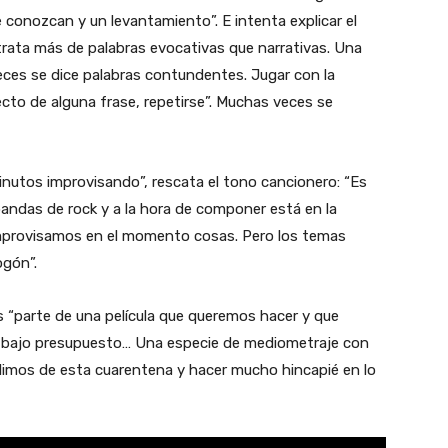
conozcan y un levantamiento”. E intenta explicar el
trata más de palabras evocativas que narrativas. Una
eces se dice palabras contundentes. Jugar con la
ecto de alguna frase, repetirse”. Muchas veces se
inutos improvisando”, rescata el tono cancionero: “Es
ndas de rock y a la hora de componer está en la
mprovisamos en el momento cosas. Pero los temas
ogón”.
s “parte de una película que queremos hacer y que
n bajo presupuesto… Una especie de mediometraje con
alimos de esta cuarentena y hacer mucho hincapié en lo