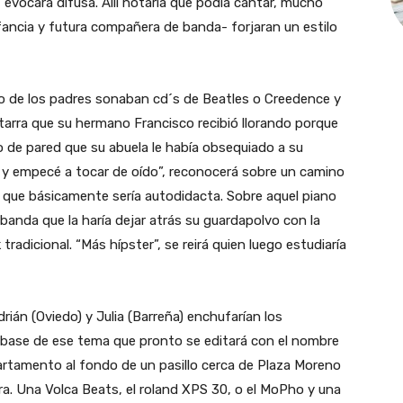
, evocará difusa. Allí notaría que podía cantar, mucho
ancia y futura compañera de banda- forjaran un estilo
to de los padres sonaban cd´s de Beatles o Creedence y
itarra que su hermano Francisco recibió llorando porque
o de pared que su abuela le había obsequiado a su
ar y empecé a tocar de oído”, reconocerá sobre un camino
o que básicamente sería autodidacta. Sobre aquel piano
 banda que la haría dejar atrás su guardapolvo con la
tradicional. “Más hípster”, se reirá quien luego estudiaría
drián (Oviedo) y Julia (Barreña) enchufarían los
a base de ese tema que pronto se editará con el nombre
epartamento al fondo de un pasillo cerca de Plaza Moreno
ura. Una Volca Beats, el roland XPS 30, o el MoPho y una