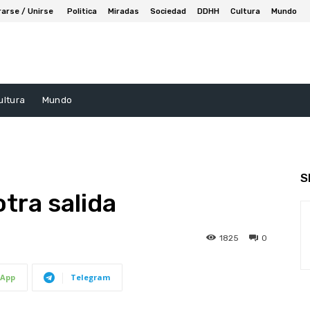
rarse / Unirse
Politica
Miradas
Sociedad
DDHH
Cultura
Mundo
ultura
Mundo
S
otra salida
1825
0
App
Telegram