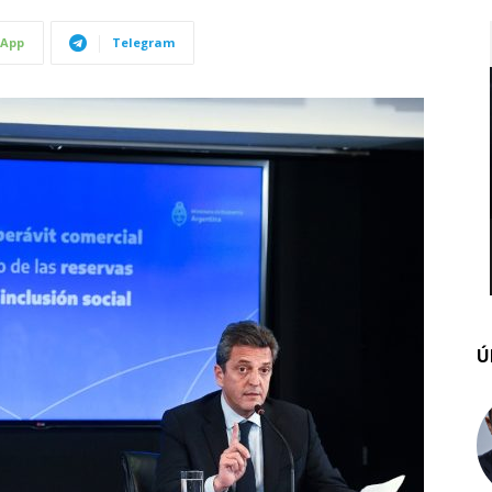
App
Telegram
Ú