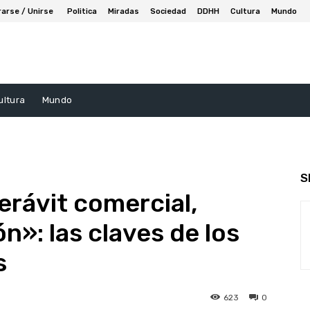
rarse / Unirse
Politica
Miradas
Sociedad
DDHH
Cultura
Mundo
ultura
Mundo
S
erávit comercial,
ón»: las claves de los
s
623
0