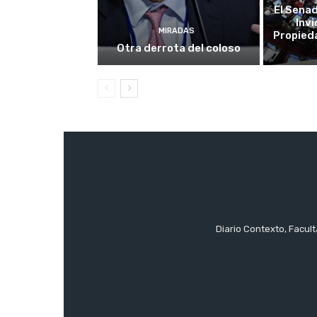
El Sena
Invi
MIRADAS
Propieda
Otra derrota del coloso
Diario Contexto, Facul