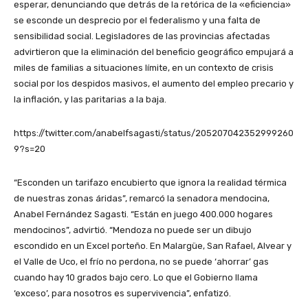
esperar, denunciando que detrás de la retórica de la «eficiencia»
se esconde un desprecio por el federalismo y una falta de
sensibilidad social. Legisladores de las provincias afectadas
advirtieron que la eliminación del beneficio geográfico empujará a
miles de familias a situaciones límite, en un contexto de crisis
social por los despidos masivos, el aumento del empleo precario y
la inflación, y las paritarias a la baja.
https://twitter.com/anabelfsagasti/status/205207042352999260
9?s=20
“Esconden un tarifazo encubierto que ignora la realidad térmica
de nuestras zonas áridas”, remarcó la senadora mendocina,
Anabel Fernández Sagasti. “Están en juego 400.000 hogares
mendocinos”, advirtió. “Mendoza no puede ser un dibujo
escondido en un Excel porteño. En Malargüe, San Rafael, Alvear y
el Valle de Uco, el frío no perdona, no se puede ‘ahorrar’ gas
cuando hay 10 grados bajo cero. Lo que el Gobierno llama
‘exceso’, para nosotros es supervivencia”, enfatizó.