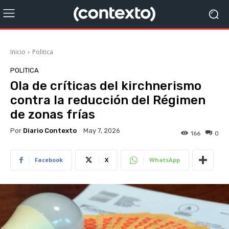
Inicio
Politica
POLITICA
Ola de críticas del kirchnerismo
contra la reducción del Régimen
de zonas frías
Por
Diario Contexto
May 7, 2026
166
0
Facebook
X
WhatsApp