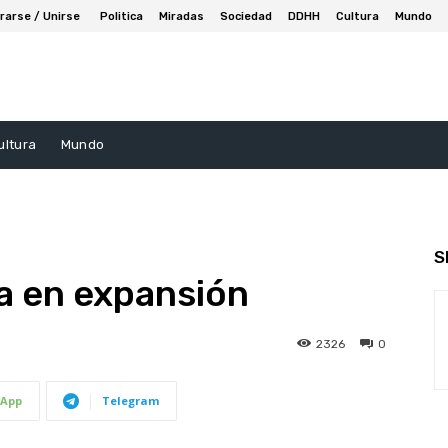
rarse / Unirse
Politica
Miradas
Sociedad
DDHH
Cultura
Mundo
ultura
Mundo
S
a en expansión
2326
0
App
Telegram