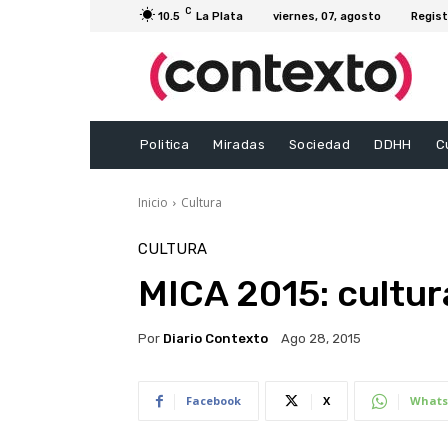
C
10.5
La Plata
viernes, 07, agosto
Regist
Politica
Miradas
Sociedad
DDHH
C
Inicio
Cultura
CULTURA
MICA 2015: cultur
Por
Diario Contexto
Ago 28, 2015
Facebook
X
Whats