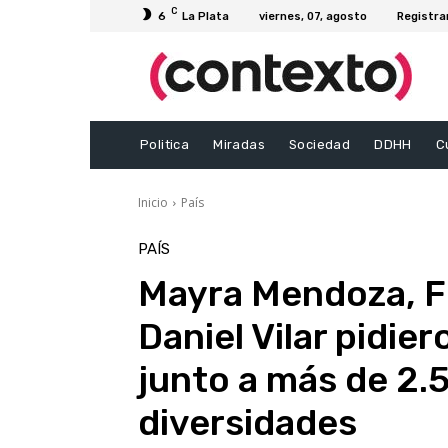
C
6
La Plata
viernes, 07, agosto
Registra
Politica
Miradas
Sociedad
DDHH
C
Inicio
País
PAÍS
Mayra Mendoza, Fl
Daniel Vilar pidie
junto a más de 2.
diversidades