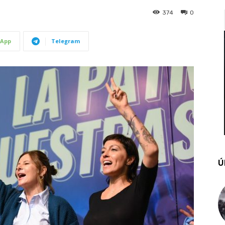
374
0
App
Telegram
Ú