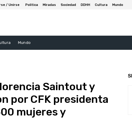
rse / Unirse
Politica
Miradas
Sociedad
DDHH
Cultura
Mundo
ultura
Mundo
S
orencia Saintout y
ron por CFK presidenta
500 mujeres y