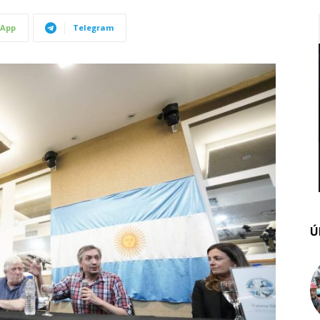
App
Telegram
Ú