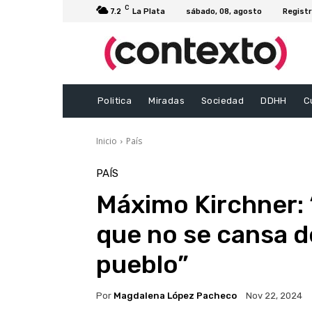
C
7.2
La Plata
sábado, 08, agosto
Registr
Politica
Miradas
Sociedad
DDHH
C
Inicio
País
PAÍS
Máximo Kirchner: 
que no se cansa de
pueblo”
Por
Magdalena López Pacheco
Nov 22, 2024