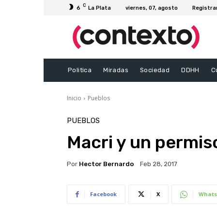
C
6
La Plata
viernes, 07, agosto
Registra
Politica
Miradas
Sociedad
DDHH
C
Inicio
Pueblos
PUEBLOS
Macri y un permis
Por
Hector Bernardo
Feb 28, 2017
Facebook
X
Whats