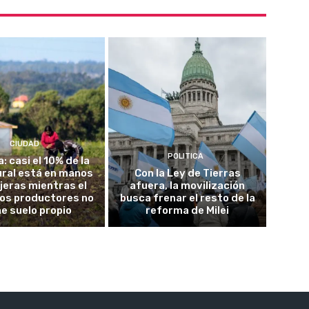
CIUDAD
POLITICA
a: casi el 10% de la
rural está en manos
Con la Ley de Tierras
jeras mientras el
afuera, la movilización
los productores no
busca frenar el resto de la
ne suelo propio
reforma de Milei