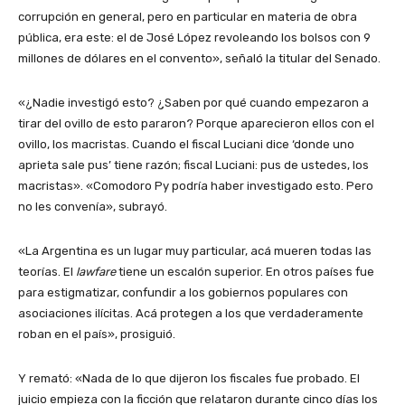
corrupción en general, pero en particular en materia de obra
pública, era este: el de José López revoleando los bolsos con 9
millones de dólares en el convento», señaló la titular del Senado.
«¿Nadie investigó esto? ¿Saben por qué cuando empezaron a
tirar del ovillo de esto pararon? Porque aparecieron ellos con el
ovillo, los macristas. Cuando el fiscal Luciani dice ‘donde uno
aprieta sale pus’ tiene razón; fiscal Luciani: pus de ustedes, los
macristas». «Comodoro Py podría haber investigado esto. Pero
no les convenía», subrayó.
«La Argentina es un lugar muy particular, acá mueren todas las
teorías. El
lawfare
tiene un escalón superior. En otros países fue
para estigmatizar, confundir a los gobiernos populares con
asociaciones ilícitas. Acá protegen a los que verdaderamente
roban en el país», prosiguió.
Y remató: «Nada de lo que dijeron los fiscales fue probado. El
juicio empieza con la ficción que relataron durante cinco días los