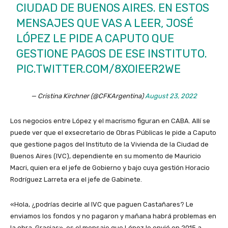
CIUDAD DE BUENOS AIRES. EN ESTOS
MENSAJES QUE VAS A LEER, JOSÉ
LÓPEZ LE PIDE A CAPUTO QUE
GESTIONE PAGOS DE ESE INSTITUTO.
PIC.TWITTER.COM/8XOIEER2WE
— Cristina Kirchner (@CFKArgentina)
August 23, 2022
Los negocios entre López y el macrismo figuran en CABA. Allí se
puede ver que el exsecretario de Obras Públicas le pide a Caputo
que gestione pagos del Instituto de la Vivienda de la Ciudad de
Buenos Aires (IVC), dependiente en su momento de Mauricio
Macri, quien era el jefe de Gobierno y bajo cuya gestión Horacio
Rodríguez Larreta era el jefe de Gabinete.
«Hola, ¿podrías decirle al IVC que paguen Castañares? Le
enviamos los fondos y no pagaron y mañana habrá problemas en
la obra, Gracias», es el mensaje que López le envió en 2015 a