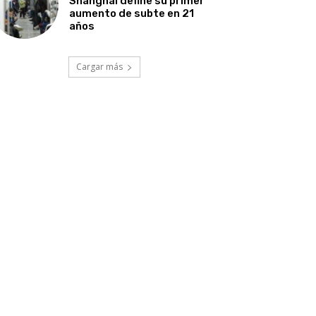
Shanghái define su primer
aumento de subte en 21
años
Cargar más