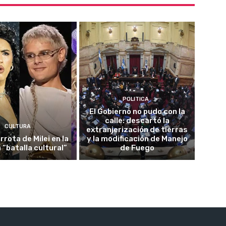
POLITICA
El Gobierno no pudo con la
calle: descartó la
CULTURA
extranjerización de tierras
rrota de Milei en la
y la modificación de Manejo
 “batalla cultural”
de Fuego