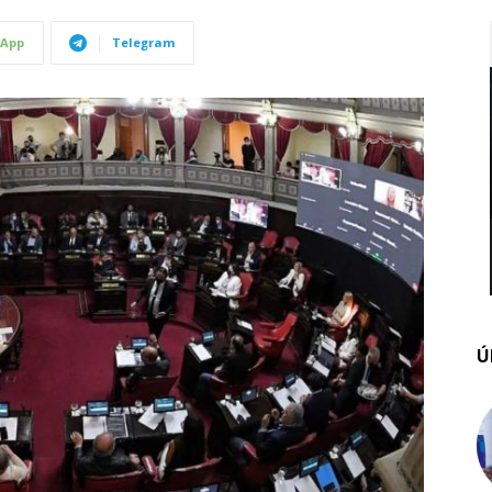
App
Telegram
Ú