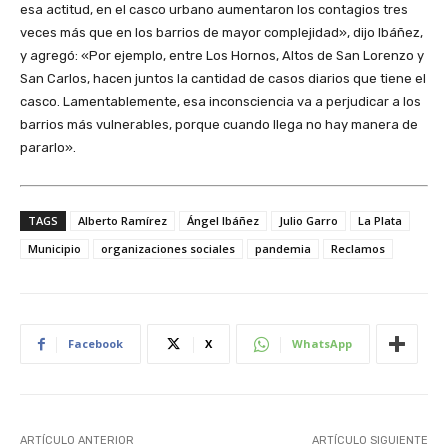
esa actitud, en el casco urbano aumentaron los contagios tres
veces más que en los barrios de mayor complejidad», dijo Ibáñez,
y agregó: «Por ejemplo, entre Los Hornos, Altos de San Lorenzo y
San Carlos, hacen juntos la cantidad de casos diarios que tiene el
casco. Lamentablemente, esa inconsciencia va a perjudicar a los
barrios más vulnerables, porque cuando llega no hay manera de
pararlo».
TAGS
Alberto Ramírez
Ángel Ibáñez
Julio Garro
La Plata
Municipio
organizaciones sociales
pandemia
Reclamos
Facebook
X
WhatsApp
ARTÍCULO ANTERIOR
ARTÍCULO SIGUIENTE