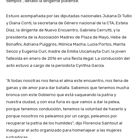
tiempos”, detalló la dirigente platense.
Estuvo acompañada por las diputadas nacionales Juliana Di Tullio
y Diana Conti, la secretaria de Género nacional de la CTA, Estela
Díaz, la dirigente de Nuevo Encuentro, Gabriela Cerrutti, y la
presidenta de la Asociación Madres de Plaza de Mayo, Hebe de
Bonafini, Adriana Puiggrós, Mónica Macha, Lucía Portos, Marita
Secco y Eugenia Curí, madre de Emilia Uscamayta Curí, la joven
fallecida en enero de 2016 en una fiesta ilegal. La conducción del
acto estuvo a cargo de la periodista Cynthia García.
“A todas nosotras nos llena el alma este encuentro, nos llena de
ganas y de amor para dar batalla. Sabemos que tenemos mucha
bronca con este Gobierno que está saqueando la patria y
nuestra ciudad, y con esa furia es que vamos a dar la pelea,
porque tenemos conducción, tenemos la voluntad de hacerlo y
porque nosotros no peleamos por un cargo, peleamos por
recuperar la patria de los humildes”, dijo Florencia Saintout al
inaugurar el acto organizado para homenajear a las mujeres
luchadoras.