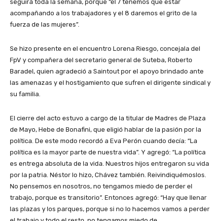
seguirá toda la semana, porque “el 7 tenemos que estar
acompañando a los trabajadores y el 8 daremos el grito de la
fuerza de las mujeres”.
Se hizo presente en el encuentro Lorena Riesgo, concejala del
FpV y compañera del secretario general de Suteba, Roberto
Baradel, quien agradeció a Saintout por el apoyo brindado ante
las amenazas y el hostigamiento que sufren el dirigente sindical y
su familia.
El cierre del acto estuvo a cargo de la titular de Madres de Plaza
de Mayo, Hebe de Bonafini, que eligió hablar de la pasión por la
política. De este modo recordó a Eva Perón cuando decía: “La
política es la mayor parte de nuestra vida”. Y agregó: “La política
es entrega absoluta de la vida. Nuestros hijos entregaron su vida
por la patria. Néstor lo hizo, Chávez también. Reivindiquémoslos.
No pensemos en nosotros, no tengamos miedo de perder el
trabajo, porque es transitorio”. Entonces agregó: “Hay que llenar
las plazas y los parques, porque si no lo hacemos vamos a perder
el trabajo y todo el resto, no tengamos miedo de