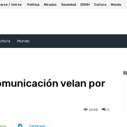
arse / Unirse
Politica
Miradas
Sociedad
DDHH
Cultura
Mundo
ultura
Mundo
S
omunicación velan por
2098
0
App
Telegram