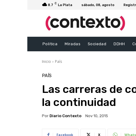
C
8.7
La Plata
sábado, 08, agosto
Registr
Politica
Miradas
Sociedad
DDHH
C
Inicio
País
PAÍS
Las carreras de c
la continuidad
Por
Diario Contexto
Nov 10, 2015
Facebook
X
Whats