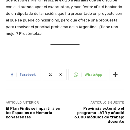
Buenos Aires, Martín Tetaz, le exigió a Morales que se disculpe
con el diputado «por el exabrupto», y manifestó: «Está hablando
de un diputado de la nación, que ha presentado un proyecto con
el que se puede coincidir o no, pero que ofrece una propuesta
para resolver el principal problema de la Argentina. ¿Tiene una
mejor? Preséntela».
Facebook
X
WhatsApp
ARTÍCULO ANTERIOR
ARTÍCULO SIGUIENTE
El Plan FinEs se impartirá en
Provincia extendió el
los Espacios de Memoria
programa +ATR y añadió
bonaerenses
6.000 módulos de trabajo
docente