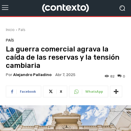
Inicio
País
PAÍS
La guerra comercial agrava la
caída de las reservas y la tensión
cambiaria
Por
Alejandro Palladino
Abr 7, 2025
82
0
Facebook
X
WhatsApp