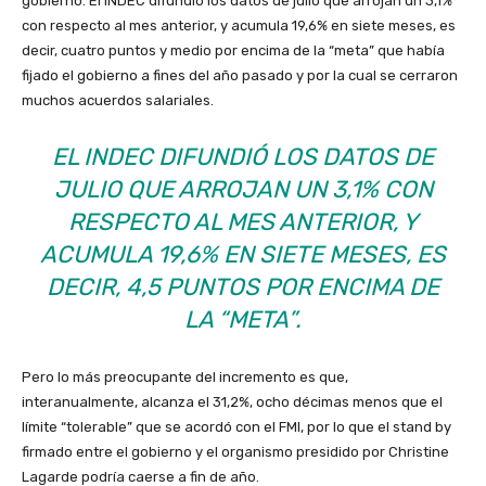
gobierno. El INDEC difundió los datos de julio que arrojan un 3,1%
con respecto al mes anterior, y acumula 19,6% en siete meses, es
decir, cuatro puntos y medio por encima de la “meta” que había
fijado el gobierno a fines del año pasado y por la cual se cerraron
muchos acuerdos salariales.
EL INDEC DIFUNDIÓ LOS DATOS DE
JULIO QUE ARROJAN UN 3,1% CON
RESPECTO AL MES ANTERIOR, Y
ACUMULA 19,6% EN SIETE MESES, ES
DECIR, 4,5 PUNTOS POR ENCIMA DE
LA “META”.
Pero lo más preocupante del incremento es que,
interanualmente, alcanza el 31,2%, ocho décimas menos que el
límite “tolerable” que se acordó con el FMI, por lo que el stand by
firmado entre el gobierno y el organismo presidido por Christine
Lagarde podría caerse a fin de año.