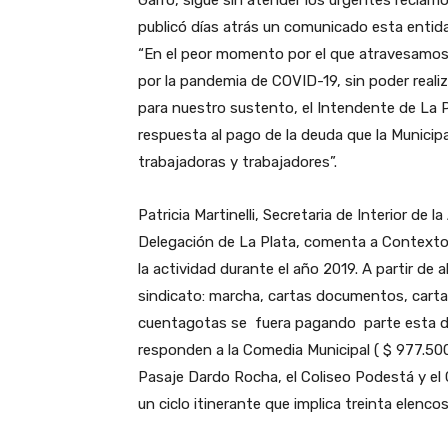
Garro, sigue sin atender los urgentes reclamo
publicó días atrás un comunicado esta entid
“En el peor momento por el que atravesamos l
por la pandemia de COVID-19, sin poder realiza
para nuestro sustento, el Intendente de La P
respuesta al pago de la deuda que la Munici
trabajadoras y trabajadores”.
Patricia Martinelli, Secretaria de Interior de 
Delegación de La Plata, comenta a Contexto:
la actividad durante el año 2019. A partir 
sindicato: marcha, cartas documentos, carta
cuentagotas se fuera pagando parte esta d
responden a la Comedia Municipal ( $ 977.500 
Pasaje Dardo Rocha, el Coliseo Podestá y el 
un ciclo itinerante que implica treinta elenco