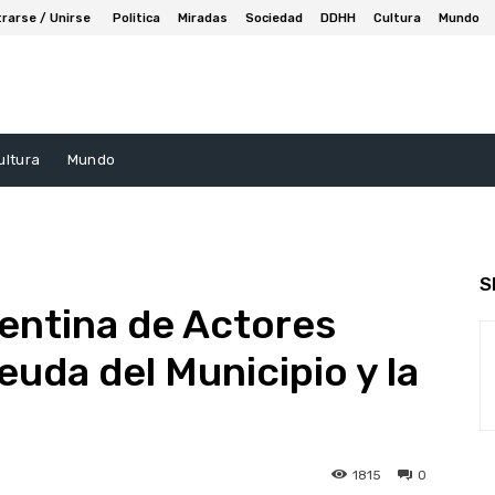
trarse / Unirse
Politica
Miradas
Sociedad
DDHH
Cultura
Mundo
ultura
Mundo
S
entina de Actores
euda del Municipio y la
1815
0