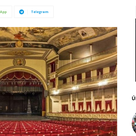
App
Telegram
Ú