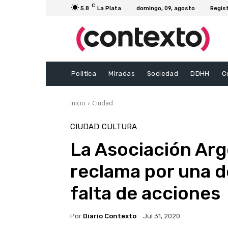
C
5.8
La Plata
domingo, 09, agosto
Regis
Politica
Miradas
Sociedad
DDHH
C
Inicio
Ciudad
CIUDAD
CULTURA
La Asociación Arg
reclama por una d
falta de acciones
Por
Diario Contexto
Jul 31, 2020