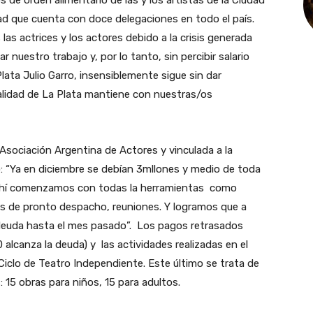
s de orden alimentario de las y los artistas de la Ciudad”
ad que cuenta con doce delegaciones en todo el país.
as actrices y los actores debido a la crisis generada
r nuestro trabajo y, por lo tanto, sin percibir salario
lata Julio Garro, insensiblemente sigue sin dar
palidad de La Plata mantiene con nuestras/os
la Asociación Argentina de Actores y vinculada a la
 “Ya en diciembre se debían 3mllones y medio de toda
de ahí comenzamos con todas la herramientas como
s de pronto despacho, reuniones. Y logramos que a
euda hasta el mes pasado”. Los pagos retrasados
alcanza la deuda) y las actividades realizadas en el
Ciclo de Teatro Independiente. Este último se trata de
s: 15 obras para niños, 15 para adultos.