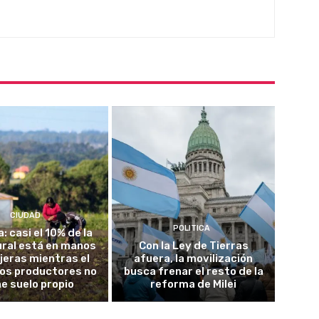
CIUDAD
POLITICA
a: casi el 10% de la
rural está en manos
Con la Ley de Tierras
jeras mientras el
afuera, la movilización
los productores no
busca frenar el resto de la
ne suelo propio
reforma de Milei