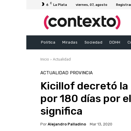
C
6
La Plata
viernes, 07, agosto
Registra
Politica
Miradas
Sociedad
DDHH
C
Inicio
Actualidad
ACTUALIDAD
PROVINCIA
Kicillof decretó l
por 180 días por e
significa
Por
Alejandro Palladino
Mar 13, 2020