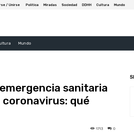
rse / Unirse
Politica
Miradas
Sociedad
DDHH
Cultura
Mundo
ultura
Mundo
S
a emergencia sanitaria
l coronavirus: qué
1713
0