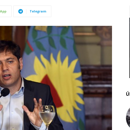
App
Telegram
Ú