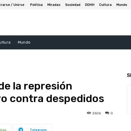
trarse / Unirse
Politica
Miradas
Sociedad
DDHH
Cultura
Mundo
ultura
Mundo
S
de la represión
ro contra despedidos
2606
0
App
Telegram