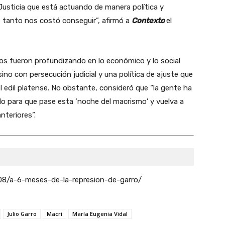
usticia que está actuando de manera política y
e tanto nos costó conseguir”, afirmó a
Contexto
el
s fueron profundizando en lo económico y lo social
sino con persecución judicial y una política de ajuste que
 edil platense. No obstante, consideró que “la gente ha
o para que pase esta ‘noche del macrismo’ y vuelva a
teriores”.
08/a-6-meses-de-la-represion-de-garro/
Julio Garro
Macri
María Eugenia Vidal