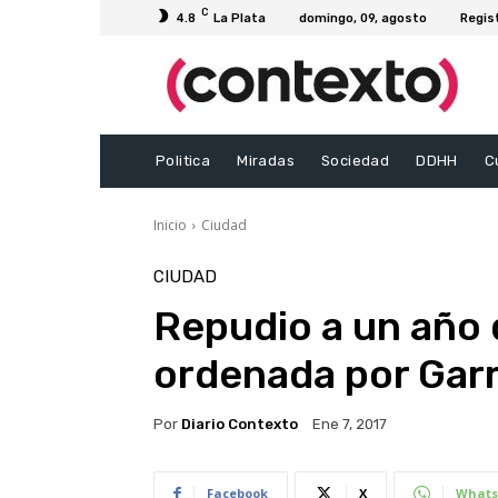
C
4.8
La Plata
domingo, 09, agosto
Regis
Politica
Miradas
Sociedad
DDHH
C
Inicio
Ciudad
CIUDAD
Repudio a un año 
ordenada por Gar
Por
Diario Contexto
Ene 7, 2017
Facebook
X
Whats